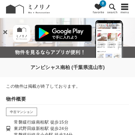
0
favorite
search
menu
アンビシャス南柏 (千葉県流山市)
この物件は掲載が終了しております。
物件概要
中古マンション
常磐緩行線南柏駅 徒歩15分
東武野田線新柏駅 徒歩24分
常磐緩行線北小金駅 徒歩34分