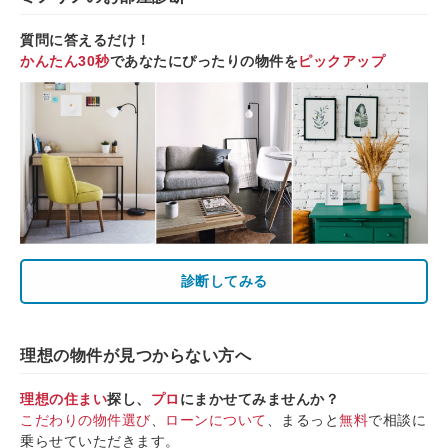
質問に答えるだけ！
かんたん30秒
であなたにぴったりの物件を
ピックアップ
診断してみる
理想の物件が見つからない方へ
理想の住まい
探し、
プロ
にまかせてみませんか？
こだわりの物件選び
、
ローンについて
、まるっと
無料
で相談に
乗らせていただきます。