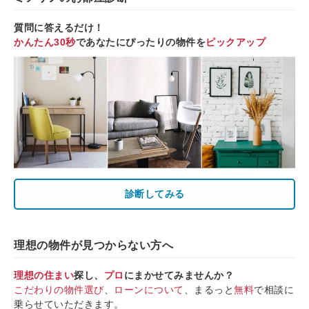
質問に答えるだけ！
かんたん30秒
であなたにぴったりの物件を
ピックアップ
診断してみる
理想の物件が見つからない方へ
理想の住まい
探し、
プロ
にまかせてみませんか？
こだわりの物件選び
、
ローンについて
、まるっと
無料
で相談に
乗らせていただきます。