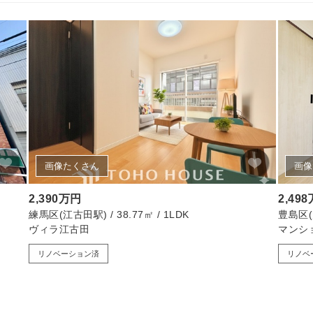
画像たくさん
画像
2,390万円
2,49
練馬区(江古田駅) / 38.77㎡ / 1LDK
豊島区(大
ヴィラ江古田
マンシ
リノベーション済
リノベ