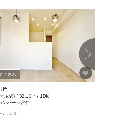
たくさん
8万円
2,450万円
塚駅) / 32.16㎡ / 1DK
板橋区(新板橋駅) / 40.
ョンパーク宮仲
キャニオンマンショ
ーション済