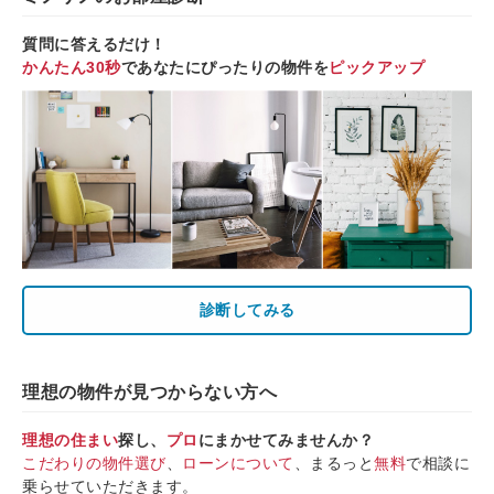
質問に答えるだけ！
かんたん30秒
であなたにぴったりの物件を
ピックアップ
診断してみる
理想の物件が見つからない方へ
理想の住まい
探し、
プロ
にまかせてみませんか？
こだわりの物件選び
、
ローンについて
、まるっと
無料
で相談に
乗らせていただきます。