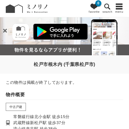
0
favorite
search
menu
松戸市根木内 (千葉県松戸市)
この物件は掲載が終了しております。
物件概要
中古戸建
常磐緩行線北小金駅 徒歩15分
武蔵野線新松戸駅 徒歩37分
流山線幸谷駅 徒歩38分