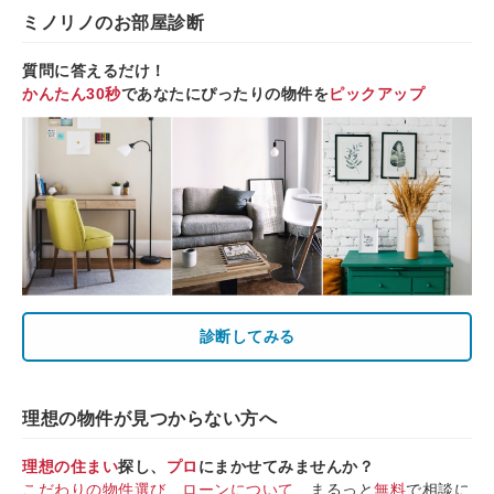
ミノリノのお部屋診断
質問に答えるだけ！
かんたん30秒
であなたにぴったりの物件を
ピックアップ
診断してみる
理想の物件が見つからない方へ
理想の住まい
探し、
プロ
にまかせてみませんか？
こだわりの物件選び
、
ローンについて
、まるっと
無料
で相談に