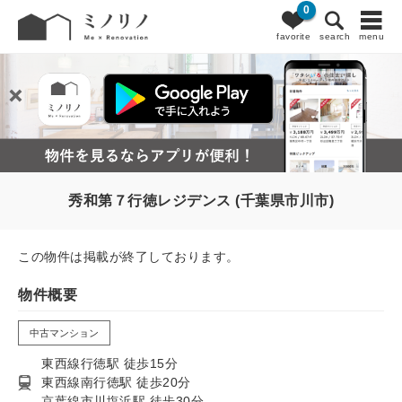
0
favorite
search
menu
秀和第７行徳レジデンス (千葉県市川市)
この物件は掲載が終了しております。
物件概要
中古マンション
東西線行徳駅 徒歩15分
東西線南行徳駅 徒歩20分
京葉線市川塩浜駅 徒歩30分