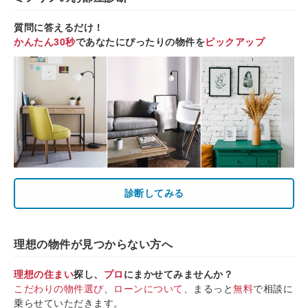
質問に答えるだけ！
かんたん30秒
であなたにぴったりの物件を
ピックアップ
診断してみる
理想の物件が見つからない方へ
理想の住まい
探し、
プロ
にまかせてみませんか？
こだわりの物件選び
、
ローンについて
、まるっと
無料
で相談に
乗らせていただきます。