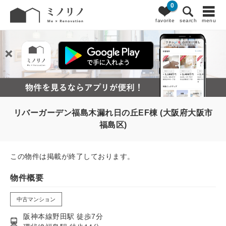
0
favorite
search
menu
リバーガーデン福島木漏れ日の丘EF棟 (大阪府大阪市
福島区)
この物件は掲載が終了しております。
物件概要
中古マンション
阪神本線野田駅 徒歩7分