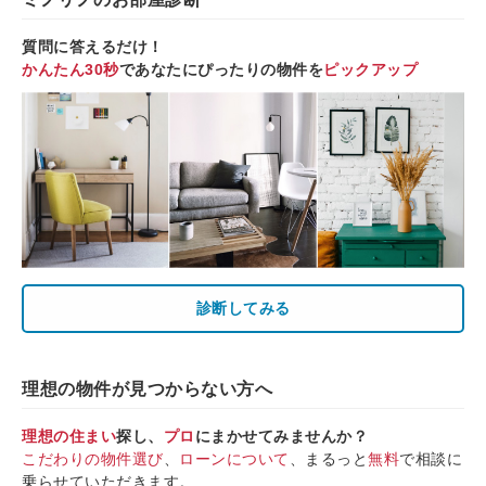
質問に答えるだけ！
かんたん30秒
であなたにぴったりの物件を
ピックアップ
診断してみる
理想の物件が見つからない方へ
理想の住まい
探し、
プロ
にまかせてみませんか？
こだわりの物件選び
、
ローンについて
、まるっと
無料
で相談に
乗らせていただきます。