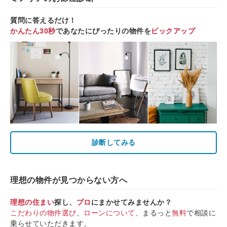
質問に答えるだけ！
かんたん30秒
であなたにぴったりの物件を
ピックアップ
診断してみる
理想の物件が見つからない方へ
理想の住まい
探し、
プロ
にまかせてみませんか？
こだわりの物件選び
、
ローンについて
、まるっと
無料
で相談に
乗らせていただきます。