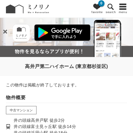
0
favorite
search
menu
高井戸第二ハイホーム (東京都杉並区)
この物件は掲載が終了しております。
物件概要
中古マンション
井の頭線高井戸駅 徒歩2分
井の頭線富士見ヶ丘駅 徒歩14分
井の頭線浜田山駅 徒歩18分