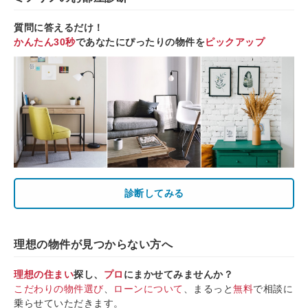
質問に答えるだけ！
かんたん30秒
であなたにぴったりの物件を
ピックアップ
診断してみる
理想の物件が見つからない方へ
理想の住まい
探し、
プロ
にまかせてみませんか？
こだわりの物件選び
、
ローンについて
、まるっと
無料
で相談に
乗らせていただきます。