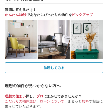
質問に答えるだけ！
かんたん30秒
であなたにぴったりの物件を
ピックアップ
診断してみる
理想の物件が見つからない方へ
理想の住まい
探し、
プロ
にまかせてみませんか？
こだわりの物件選び
、
ローンについて
、まるっと
無料
で相談に
乗らせていただきます。