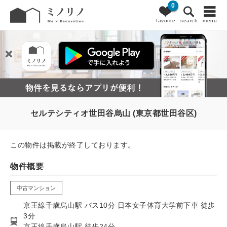
0
favorite
search
menu
セルテシティオ世田谷烏山 (東京都世田谷区)
この物件は掲載が終了しております。
物件概要
中古マンション
京王線千歳烏山駅 バス10分 日本女子体育大学前下車 徒歩
3分
京王線千歳烏山駅 徒歩24分