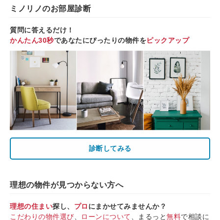
ミノリノのお部屋診断
質問に答えるだけ！
かんたん30秒
であなたにぴったりの物件を
ピックアップ
診断してみる
理想の物件が見つからない方へ
理想の住まい
探し、
プロ
にまかせてみませんか？
こだわりの物件選び
、
ローンについて
、まるっと
無料
で相談に