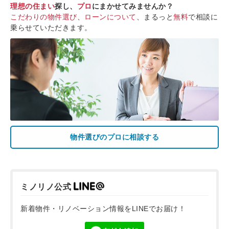
理想の住まい
探し、
プロ
にまかせてみませんか？
こだわりの物件選び
、
ローンについて
、まるっと
無料
で相談に
乗らせていただきます。
物件選びのプロに相談する
ミノリノ公式
新着物件・リノベーション情報をLINEでお届け！