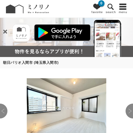
0
favorite
search
menu
朝日パリオ入間市 (埼玉県入間市)