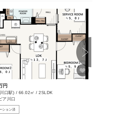
画像たくさん
8万円
4,495万円
口駅) / 66.02㎡ / 2SLDK
川口市(川口元郷駅) / 7
ピア川口
デュオコート川口元
ーション済
リノベーション済