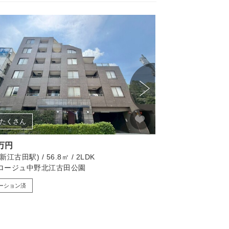
たくさん
画像たくさん
0万円
6,180万円
江古田駅) / 56.8㎡ / 2LDK
新宿区(下落合駅) / 49.
ロージュ中野北江古田公園
落合パークファミリ
ーション済
リノベーション済