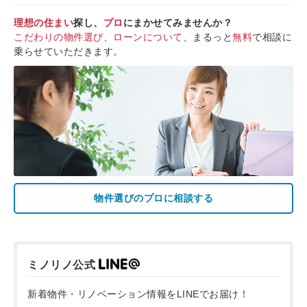
理想の住まい
探し、
プロ
にまかせてみませんか？
こだわりの物件選び
、
ローンについて
、まるっと
無料
で相談に
乗らせていただきます。
物件選びのプロに相談する
ミノリノ公式
新着物件・リノベーション情報をLINEでお届け！