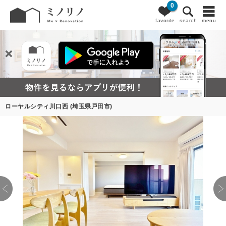
0
favorite
search
menu
ローヤルシティ川口西 (埼玉県戸田市)