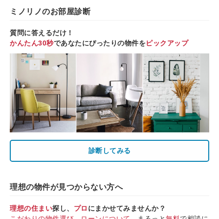
ミノリノのお部屋診断
質問に答えるだけ！
かんたん30秒
であなたにぴったりの物件を
ピックアップ
診断してみる
理想の物件が見つからない方へ
理想の住まい
探し、
プロ
にまかせてみませんか？
こだわりの物件選び
、
ローンについて
、まるっと
無料
で相談に