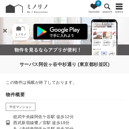
0
favorite
search
menu
サーパス阿佐ヶ谷中杉通り (東京都杉並区)
この物件は掲載が終了しております。
物件概要
中古マンション
総武中央線阿佐ケ谷駅 徒歩12分
西武新宿線鷺ノ宮駅 徒歩18分
丸ノ内線南阿佐ケ谷駅 徒歩20分