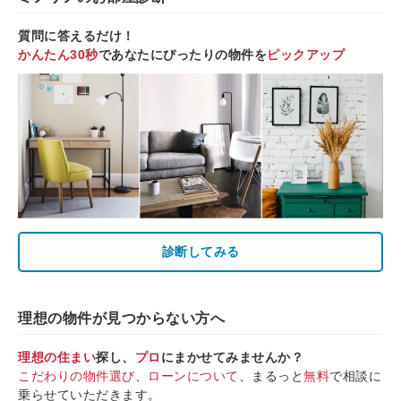
質問に答えるだけ！
かんたん30秒
であなたにぴったりの物件を
ピックアップ
診断してみる
理想の物件が見つからない方へ
理想の住まい
探し、
プロ
にまかせてみませんか？
こだわりの物件選び
、
ローンについて
、まるっと
無料
で相談に
乗らせていただきます。