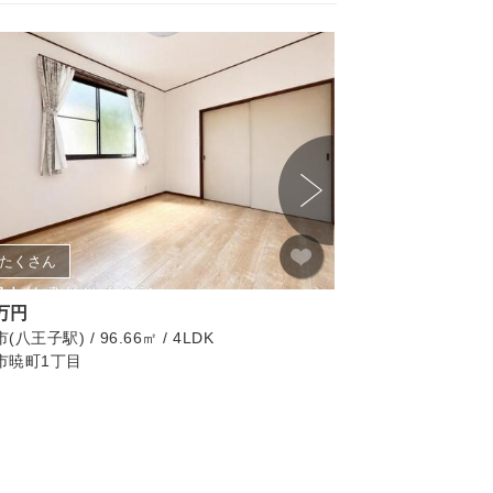
たくさん
画像たくさん
0万円
2,749万円
八王子駅) / 96.66㎡ / 4LDK
八王子市(西八王子駅) / 
市暁町1丁目
八王子市上壱分方町