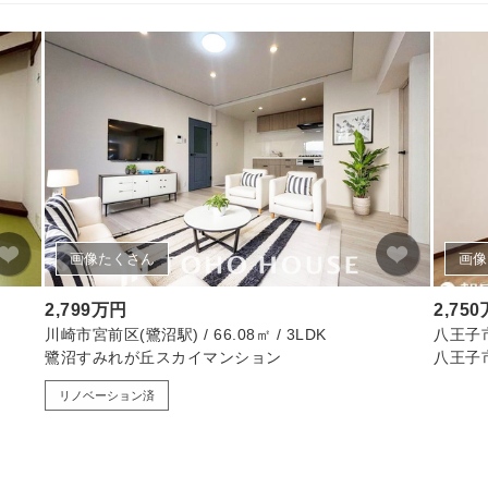
画像たくさん
画像
2,799万円
2,75
川崎市宮前区(鷺沼駅) / 66.08㎡ / 3LDK
八王子市(
鷺沼すみれが丘スカイマンション
八王子
リノベーション済