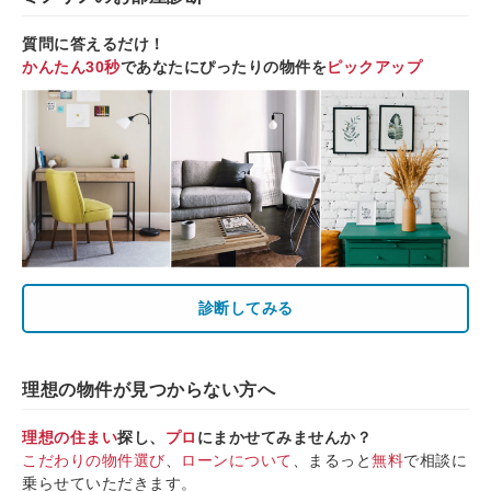
質問に答えるだけ！
かんたん30秒
であなたにぴったりの物件を
ピックアップ
診断してみる
理想の物件が見つからない方へ
理想の住まい
探し、
プロ
にまかせてみませんか？
こだわりの物件選び
、
ローンについて
、まるっと
無料
で相談に
乗らせていただきます。