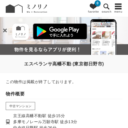
0
favorite
search
menu
エスペランサ高幡不動 (東京都日野市)
この物件は掲載が終了しております。
物件概要
中古マンション
京王線高幡不動駅 徒歩15分
多摩モノレール万願寺駅 徒歩13分
中央線日野駅 徒歩26分