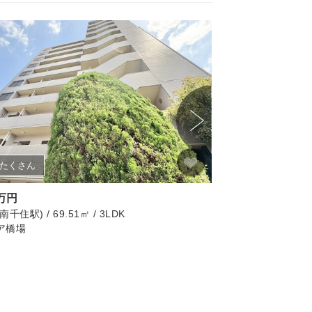
たくさん
画像たくさん
9万円
6,599万円
千住駅) / 69.51㎡ / 3LDK
台東区(田原町駅) / 45.
ア橋場
グリーンキャピタル
リノベーション済