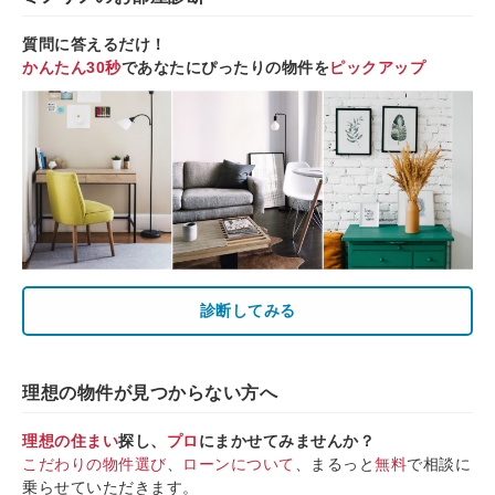
質問に答えるだけ！
かんたん30秒
であなたにぴったりの物件を
ピックアップ
診断してみる
理想の物件が見つからない方へ
理想の住まい
探し、
プロ
にまかせてみませんか？
こだわりの物件選び
、
ローンについて
、まるっと
無料
で相談に
乗らせていただきます。