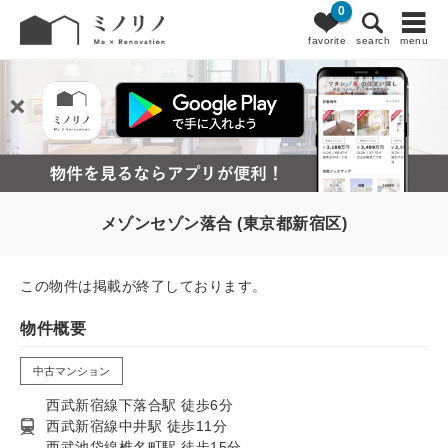
0
favorite
search
menu
メゾンセゾン落合 (東京都新宿区)
この物件は掲載が終了しております。
物件概要
中古マンション
西武新宿線下落合駅 徒歩6分
西武新宿線中井駅 徒歩11分
西武池袋線椎名町駅 徒歩15分