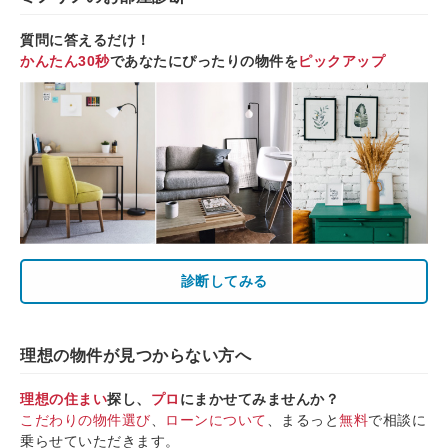
質問に答えるだけ！
かんたん30秒
であなたにぴったりの物件を
ピックアップ
診断してみる
理想の物件が見つからない方へ
理想の住まい
探し、
プロ
にまかせてみませんか？
こだわりの物件選び
、
ローンについて
、まるっと
無料
で相談に
乗らせていただきます。