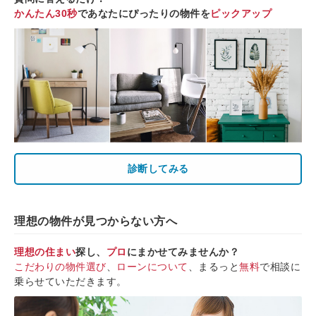
かんたん30秒
であなたにぴったりの物件を
ピックアップ
診断してみる
理想の物件が見つからない方へ
理想の住まい
探し、
プロ
にまかせてみませんか？
こだわりの物件選び
、
ローンについて
、まるっと
無料
で相談に
乗らせていただきます。