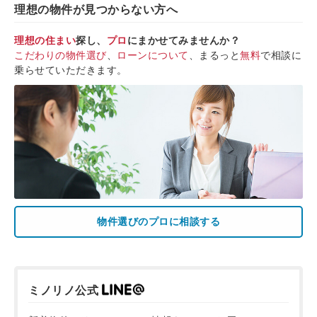
理想の物件が見つからない方へ
理想の住まい
探し、
プロ
にまかせてみませんか？
こだわりの物件選び
、
ローンについて
、まるっと
無料
で相談に
乗らせていただきます。
物件選びのプロに相談する
ミノリノ公式