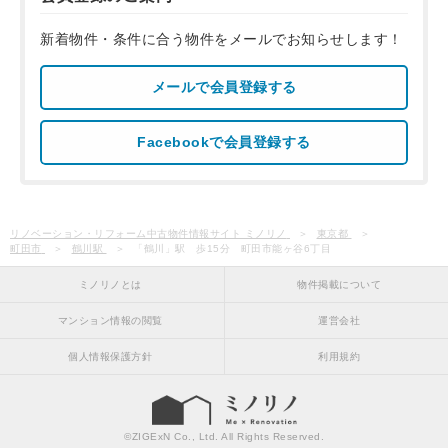
新着物件・条件に合う物件をメールでお知らせします！
メールで会員登録する
Facebookで会員登録する
リノベーション・リフォーム中古物件情報サイト ミノリノ
東京都
町田市
鶴川駅
「鶴川」駅 歩15分 町田市能ヶ谷6丁目
ミノリノとは
物件掲載について
マンション情報の閲覧
運営会社
個人情報保護方針
利用規約
©
ZIGExN Co., Ltd.
All Rights Reserved.