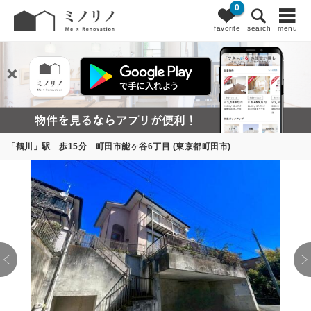
0
favorite
search
menu
「鶴川」駅 歩15分 町田市能ヶ谷6丁目 (東京都町田市)