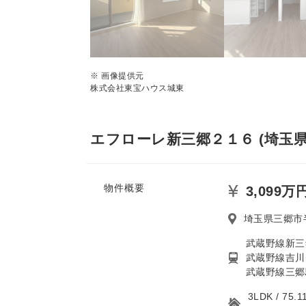
※ 画像提供元
株式会社東宝ハウス城東
エフローレ新三郷２１６ (埼玉県
物件概要
3,099万
埼玉県三郷市
武蔵野線新三
武蔵野線吉川
武蔵野線三郷
3LDK / 7