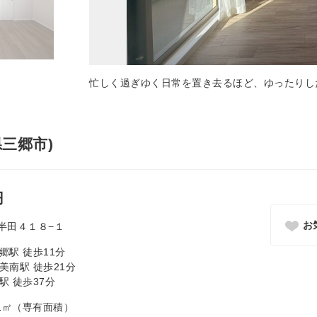
忙しく過ぎゆく日常を置き去るほど、ゆったりし
三郷市)
円
お
半田４１８−１
郷駅 徒歩11分
美南駅 徒歩21分
駅 徒歩37分
5.11㎡（専有面積）