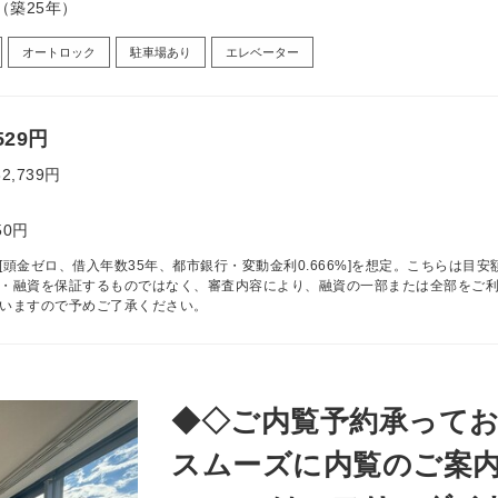
月（築25年）
オートロック
駐車場あり
エレベーター
529円
82,739円
50円
[頭金ゼロ、借入年数35年、都市銀行・変動金利0.666%]を想定。こちらは目安
・融資を保証するものではなく、審査内容により、融資の一部または全部をご
いますので予めご了承ください。
◆◇ご内覧予約承ってお
スムーズに内覧のご案内が