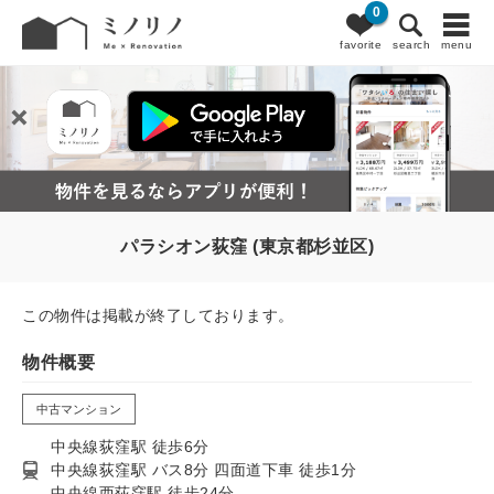
0
favorite
search
menu
パラシオン荻窪 (東京都杉並区)
この物件は掲載が終了しております。
物件概要
中古マンション
中央線荻窪駅 徒歩6分
中央線荻窪駅 バス8分 四面道下車 徒歩1分
中央線西荻窪駅 徒歩24分