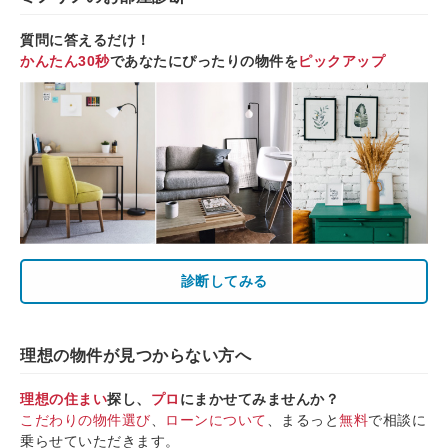
質問に答えるだけ！
かんたん30秒
であなたにぴったりの物件を
ピックアップ
診断してみる
理想の物件が見つからない方へ
理想の住まい
探し、
プロ
にまかせてみませんか？
こだわりの物件選び
、
ローンについて
、まるっと
無料
で相談に
乗らせていただきます。