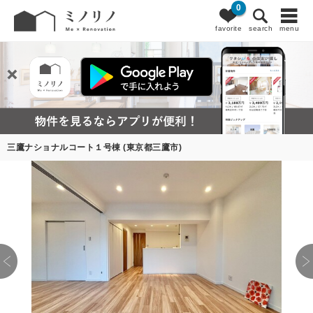
0
favorite
search
menu
三鷹ナショナルコート１号棟 (東京都三鷹市)