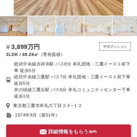
3,899万円
中古マンション
3LDK / 69.28㎡
（専有面積）
総武中央線吉祥寺駅 バス8分 牟礼団地・三鷹イースト前下
車 徒歩5分
総武中央線三鷹駅 バス7分 牟礼団地・三鷹イースト前下車
徒歩5分
井の頭線三鷹台駅 バス6分 牟礼コミュニティセンター下車
徒歩1分
東京都三鷹市牟礼六丁目２４−１２
1974年9月（築51年）
詳細情報をもらう
(無料)