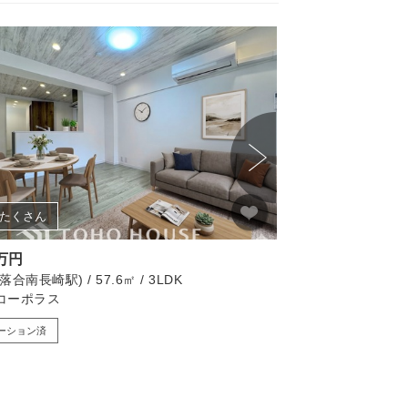
たくさん
画像たくさん
0万円
3,480万円
合南長崎駅) / 57.6㎡ / 3LDK
杉並区(方南町駅) / 48.
コーポラス
ニュー方南町マンシ
ーション済
リノベーション済