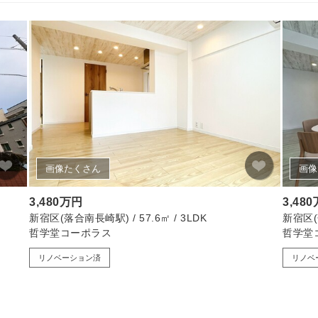
画像たくさん
画像
3,480万円
3,48
新宿区(落合南長崎駅) / 57.6㎡ / 3LDK
新宿区(落
哲学堂コーポラス
哲学堂
リノベーション済
リノベ