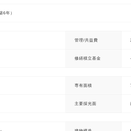
（築6年）
管理/共益費
修繕積立基金
専有面積
主要採光面
ン
建物構造