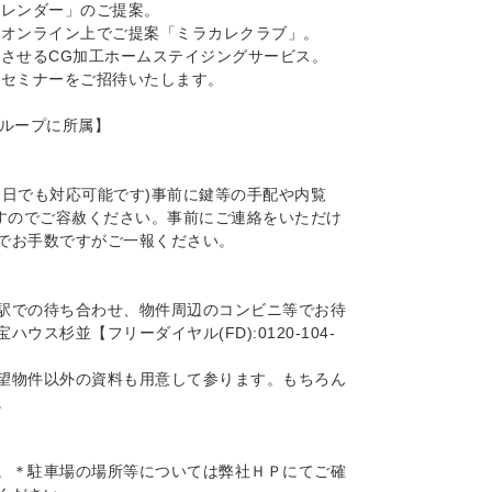
カレンダー」のご提案。
をオンライン上でご提案「ミラカレクラブ」。
にさせるCG加工ホームステイジングサービス。
料セミナーをご招待いたします。
グループに所属】
当日でも対応可能です)事前に鍵等の手配や内覧
ますのでご容赦ください。事前にご連絡をいただけ
でお手数ですがご一報ください。
駅での待ち合わせ、物件周辺のコンビニ等でお待
ス杉並【フリーダイヤル(FD):0120-104-
望物件以外の資料も用意して参ります。もちろん
。
。＊駐車場の場所等については弊社ＨＰにてご確