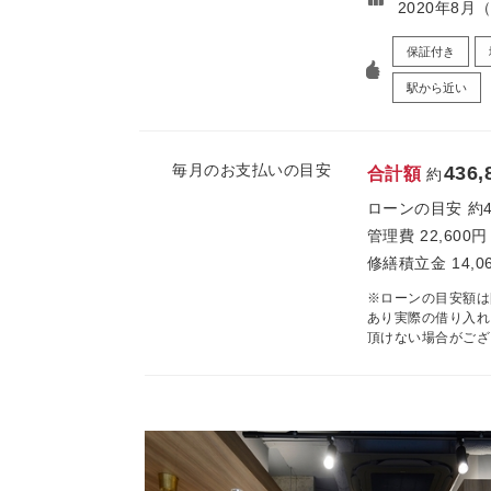
2020年8月
保証付き
駅から近い
毎月のお支払いの目安
436,
合計額
約
ローンの目安
約
管理費
22,600円
修繕積立金
14,0
※ローンの目安額は
あり実際の借り入れ
頂けない場合がござ