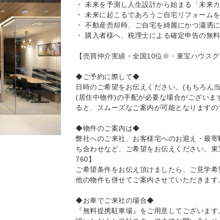
・ 未来を予測し人生設計から始まる「未来
・ 未来に起こるであろうご自宅リフォーム
・ 不動産売却時、ご自宅を綺麗にかつ瀟洒
・ 購入者様へ、税理士による確定申告の無
【売買仲介実績・全国10位※・東宝ハウス
◆ご予約に際して◆
日時のご希望をお伝えください。(もちろん
(居住中物件)の手配が必要な場合がござい
ると、スムーズなご案内が可能となりますの
◆物件のご案内は◆
弊社へのご来社、お客様宅へのお迎え・最寄
ち合わせなど、ご希望をお伝えください。東宝ハウ
760】
ご希望条件をお伝え頂けましたら、ご見学希
他の物件も併せてご案内させていただきます
◆お車でご来社の場合◆
『無料提携駐車場』をご用意してございます