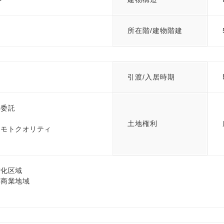
所在階/建物階建
引渡/入居時期
部委託
土地権利
リモトクオリティ
街化区域
隣商業地域