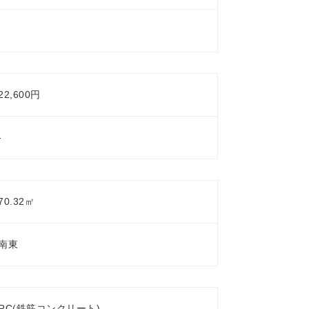
22,600円
-
70.32㎡
南東
RC(鉄筋コンクリート)