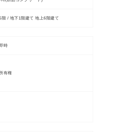
5階 / 地下1階建て 地上6階建て
即時
所有権