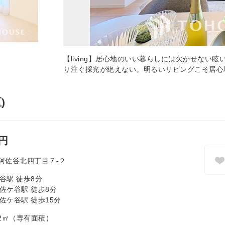
【living】居心地のいい暮らしには欠かせない
り注ぐ採光が絶えない。明るいリビングこそ居心
)
万円
阿佐谷北四丁目７-２
谷駅 徒歩8分
佐ケ谷駅 徒歩8分
佐ケ谷駅 徒歩15分
0.32㎡（専有面積）