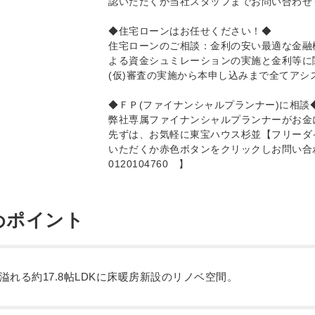
認いただくか当社スタッフまでお問い合わせ
◆住宅ローンはお任せください！◆
住宅ローンのご相談：金利の安い最適な金融
よる資金シュミレーションの実施と金利等に
(仮)審査の実施から本申し込みまで全てアシ
◆ＦＰ(ファイナンシャルプランナー)に相談
弊社専属ファイナンシャルプランナーがお金
先ずは、お気軽に東宝ハウス杉並【フリーダイヤル(
いただくか赤色ボタンをクリックしお問い合
0120104760 】
めポイント
溢れる約17.8帖LDKに床暖房新設のリノベ空間。