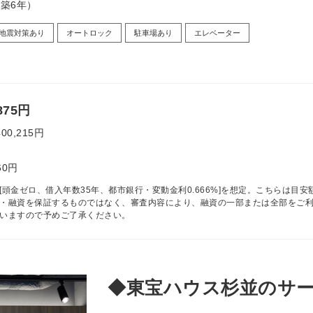
（築6年）
地震対策あり
オートロック
駐車場あり
エレベーター
875円
400,215円
60円
[頭金ゼロ、借入年数35年、都市銀行・変動金利0.666%]を想定。こちらは目安
・融資を保証するものではなく、審査内容により、融資の一部または全部をご
いますので予めご了承ください。
◆東宝ハウス杉並のサ