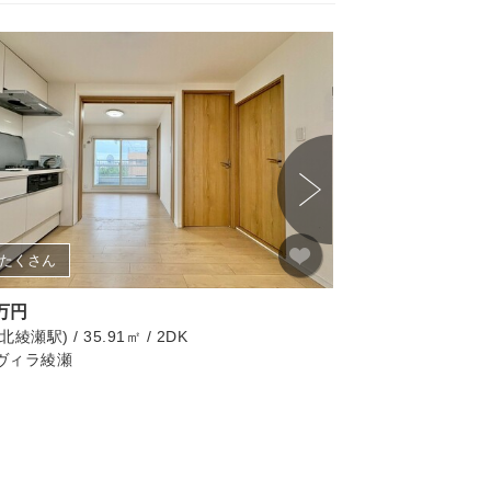
たくさん
画像たくさん
0万円
2,380万円
綾瀬駅) / 35.91㎡ / 2DK
足立区(高野駅) / 53.3
ヴィラ綾瀬
ダイアパレス西新井