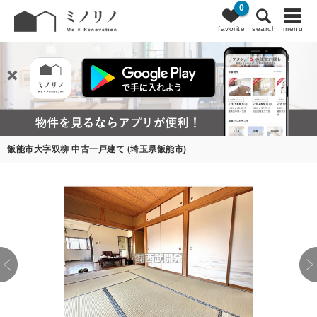
0
favorite
search
menu
飯能市大字双柳 中古一戸建て (埼玉県飯能市)