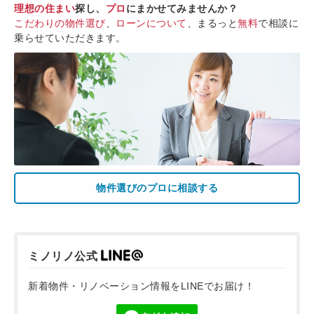
理想の住まい
探し、
プロ
にまかせてみませんか？
こだわりの物件選び
、
ローンについて
、まるっと
無料
で相談に
乗らせていただきます。
物件選びのプロに相談する
ミノリノ公式
新着物件・リノベーション情報をLINEでお届け！