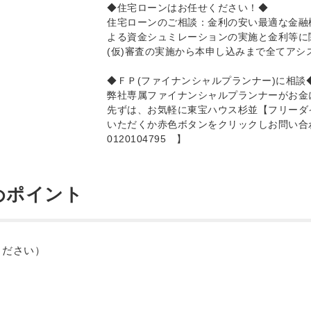
◆住宅ローンはお任せください！◆
住宅ローンのご相談：金利の安い最適な金融
よる資金シュミレーションの実施と金利等に
(仮)審査の実施から本申し込みまで全てアシ
◆ＦＰ(ファイナンシャルプランナー)に相談
弊社専属ファイナンシャルプランナーがお金
先ずは、お気軽に東宝ハウス杉並【フリーダイヤル(
いただくか赤色ボタンをクリックしお問い合
0120104795 】
めポイント
ください）