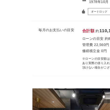
1978年10
オートロック
毎月のお支払いの目安
110,
合計額
約
ローンの目安
約
管理費
22,560円
修繕積立金
0円
※ローンの目安額は
あり実際の借り入れ
頂けない場合がござ