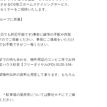
にさせるCG加工ホームステイジングサービス。
料セミナーをご招待いたします。
グループに所属】
当日でも対応可能です)事前に鍵等の手配や内覧
ますのでご容赦ください。事前にご連絡をいただけ
でお手数ですがご一報ください。
駅での待ち合わせ、物件周辺のコンビニ等でお待
ス杉並【フリーダイヤル(FD):0120-104-
望物件以外の資料も用意して参ります。もちろん
。
。＊駐車場の場所等については弊社ＨＰにてご確
ください。