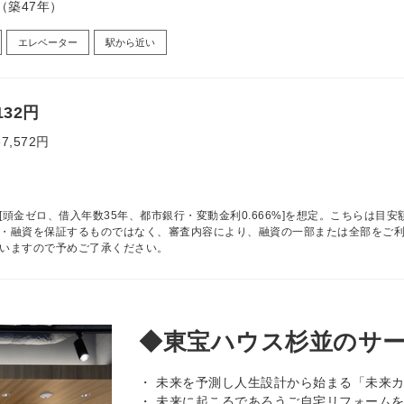
月（築47年）
エレベーター
駅から近い
132円
87,572円
[頭金ゼロ、借入年数35年、都市銀行・変動金利0.666%]を想定。こちらは目安
・融資を保証するものではなく、審査内容により、融資の一部または全部をご
いますので予めご了承ください。
◆東宝ハウス杉並のサ
・ 未来を予測し人生設計から始まる「未来
・ 未来に起こるであろうご自宅リフォーム