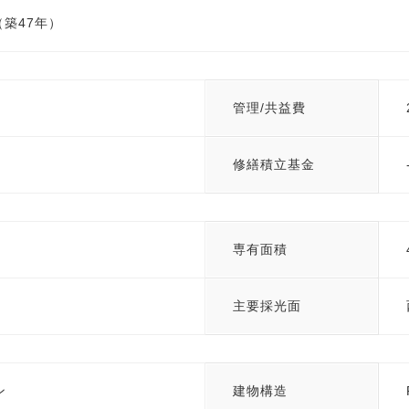
（築47年）
管理/共益費
修繕積立基金
専有面積
主要採光面
ン
建物構造