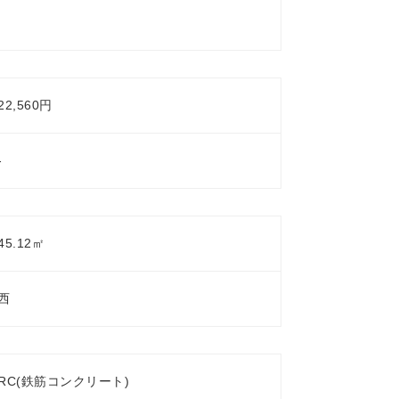
22,560円
-
45.12㎡
西
RC(鉄筋コンクリート)