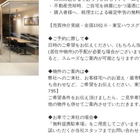
・ 不動産売却時、ご自宅を綺麗にかつ瀟洒
・ 購入者様へ、税理士による確定申告の無
【売買仲介実績・全国10位※・東宝ハウス
◆ご予約に際して◆
日時のご希望をお伝えください。(もちろん
(居住中物件)の手配が必要な場合がござい
ると、スムーズなご案内が可能となりますの
◆物件のご案内は◆
弊社へのご来社、お客様宅へのお迎え・最寄
ち合わせなど、ご希望をお伝えください。東宝ハウ
795】
ご希望条件をお伝え頂けましたら、ご見学希
他の物件も併せてご案内させていただきます
◆お車でご来社の場合◆
『無料提携駐車場』をご用意してございます
認いただくか当社スタッフまでお問い合わせ