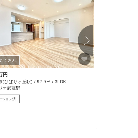
たくさん
画像たくさん
0万円
6,850万円
ひばりヶ丘駅) / 92.9㎡ / 3LDK
国立市(西国分寺駅) / 59
ジオ武蔵野
マイキャッスル国立
ーション済
リノベーション済