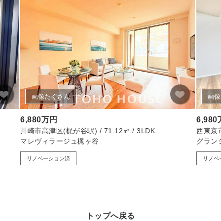
画像たくさん
画像
6,880万円
6,98
川崎市高津区(梶が谷駅) / 71.12㎡ / 3LDK
西東京市(
マレヴィラージュ梶ヶ谷
グラン
リノベーション済
リノベ
トップへ戻る