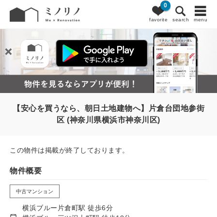
0
favorite
search
menu
【安心を買うなら、朝日土地建物へ】片倉台団地参街
区 (神奈川県横浜市神奈川区)
この物件は掲載が終了しております。
物件概要
中古マンション
横浜ブルー片倉町駅 徒歩6分