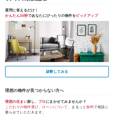
質問に答えるだけ！
かんたん30秒
であなたにぴったりの物件を
ピックアップ
診断してみる
理想の物件が見つからない方へ
理想の住まい
探し、
プロ
にまかせてみませんか？
こだわりの物件選び
、
ローンについて
、まるっと
無料
で相談に
乗らせていただきます。