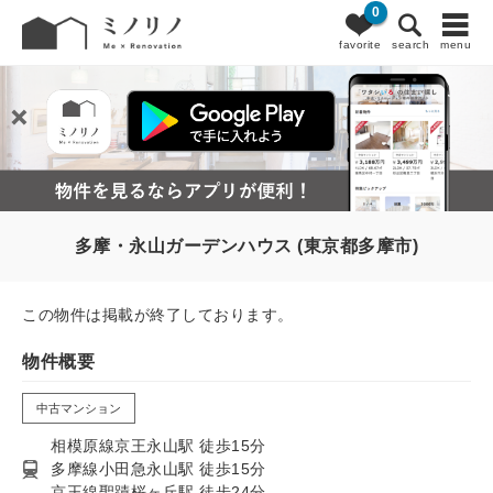
0
favorite
search
menu
多摩・永山ガーデンハウス (東京都多摩市)
この物件は掲載が終了しております。
物件概要
中古マンション
相模原線京王永山駅 徒歩15分
多摩線小田急永山駅 徒歩15分
京王線聖蹟桜ヶ丘駅 徒歩24分