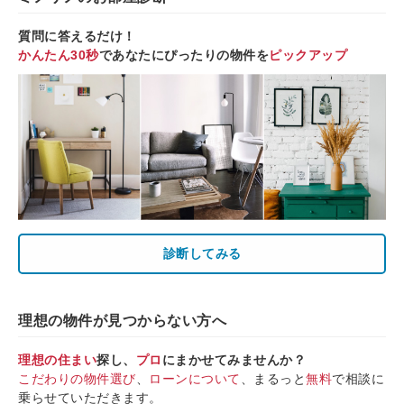
質問に答えるだけ！
かんたん30秒
であなたにぴったりの物件を
ピックアップ
診断してみる
理想の物件が見つからない方へ
理想の住まい
探し、
プロ
にまかせてみませんか？
こだわりの物件選び
、
ローンについて
、まるっと
無料
で相談に
乗らせていただきます。