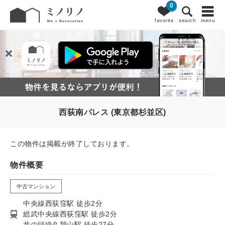
0
favorite
search
menu
西荻南パレス (東京都杉並区)
この物件は掲載が終了しております。
物件概要
中古マンション
中央線西荻窪駅 徒歩2分
総武中央線西荻窪駅 徒歩2分
井の頭線久我山駅 徒歩27分