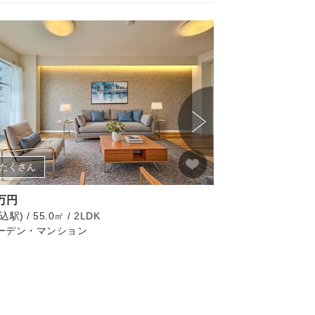
たくさん
画像たくさん
0万円
5,780万円
駅) / 55.0㎡ / 2LDK
北区(浮間舟渡駅) / 65.
ーデン・マンション
藤和シティホームズ
リノベーション済