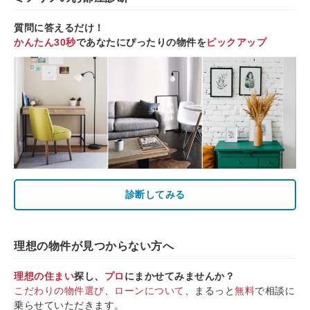
質問に答えるだけ！
かんたん30秒
であなたにぴったりの物件を
ピックアップ
診断してみる
理想の物件が見つからない方へ
理想の住まい
探し、
プロ
にまかせてみませんか？
こだわりの物件選び
、
ローンについて
、まるっと
無料
で相談に
乗らせていただきます。