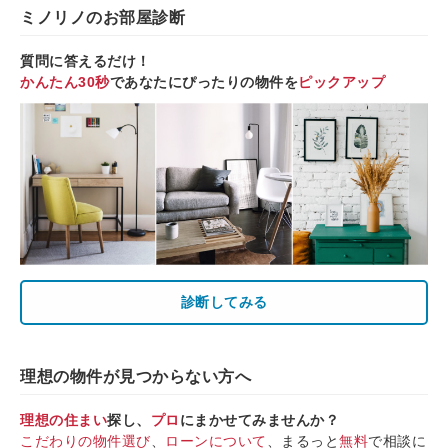
ミノリノのお部屋診断
質問に答えるだけ！
かんたん30秒
であなたにぴったりの物件を
ピックアップ
診断してみる
理想の物件が見つからない方へ
理想の住まい
探し、
プロ
にまかせてみませんか？
こだわりの物件選び
、
ローンについて
、まるっと
無料
で相談に