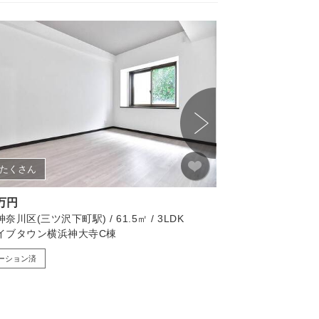
たくさん
画像たくさん
0万円
2,680万円
奈川区(三ツ沢下町駅) / 61.5㎡ / 3LDK
横浜市神奈川区(三ツ沢下町
イブタウン横浜神大寺C棟
藤和ライブタウン横
ーション済
リノベーション済