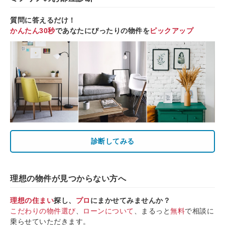
質問に答えるだけ！
かんたん30秒
であなたにぴったりの物件を
ピックアップ
診断してみる
理想の物件が見つからない方へ
理想の住まい
探し、
プロ
にまかせてみませんか？
こだわりの物件選び
、
ローンについて
、まるっと
無料
で相談に
乗らせていただきます。