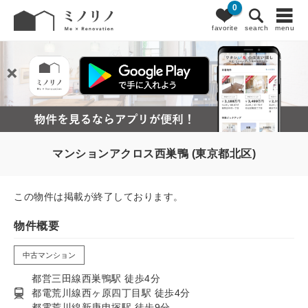
0
favorite
search
menu
マンションアクロス西巣鴨 (東京都北区)
この物件は掲載が終了しております。
物件概要
中古マンション
都営三田線西巣鴨駅 徒歩4分
都電荒川線西ヶ原四丁目駅 徒歩4分
都電荒川線新庚申塚駅 徒歩9分