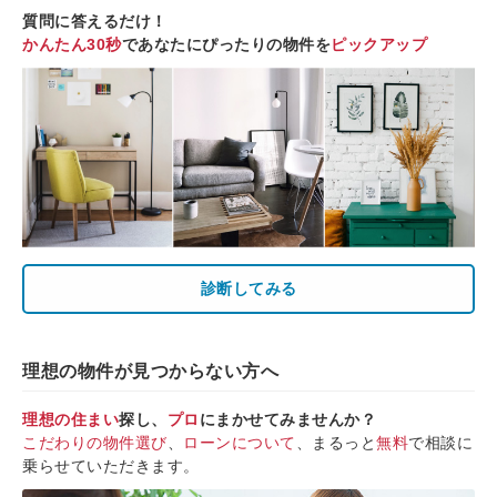
質問に答えるだけ！
かんたん30秒
であなたにぴったりの物件を
ピックアップ
診断してみる
理想の物件が見つからない方へ
理想の住まい
探し、
プロ
にまかせてみませんか？
こだわりの物件選び
、
ローンについて
、まるっと
無料
で相談に
乗らせていただきます。