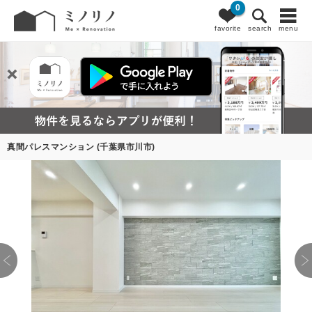
0
favorite
search
menu
真間パレスマンション (千葉県市川市)