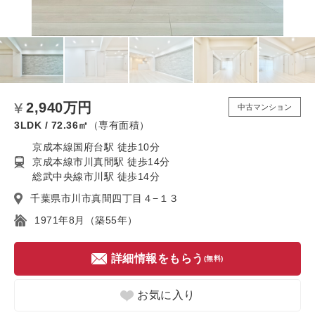
2,940万円
中古マンション
3LDK / 72.36㎡
（専有面積）
京成本線国府台駅 徒歩10分
京成本線市川真間駅 徒歩14分
総武中央線市川駅 徒歩14分
千葉県市川市真間四丁目４−１３
1971年8月（築55年）
詳細情報をもらう
(無料)
お気に入り