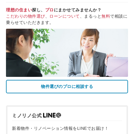
理想の住まい
探し、
プロ
にまかせてみませんか？
こだわりの物件選び
、
ローンについて
、まるっと
無料
で相談に
乗らせていただきます。
物件選びのプロに相談する
ミノリノ公式
新着物件・リノベーション情報をLINEでお届け！