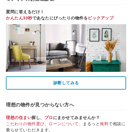
質問に答えるだけ！
かんたん30秒
であなたにぴったりの物件を
ピックアップ
診断してみる
理想の物件が見つからない方へ
理想の住まい
探し、
プロ
にまかせてみませんか？
こだわりの物件選び
、
ローンについて
、まるっと
無料
で相談に
乗らせていただきます。