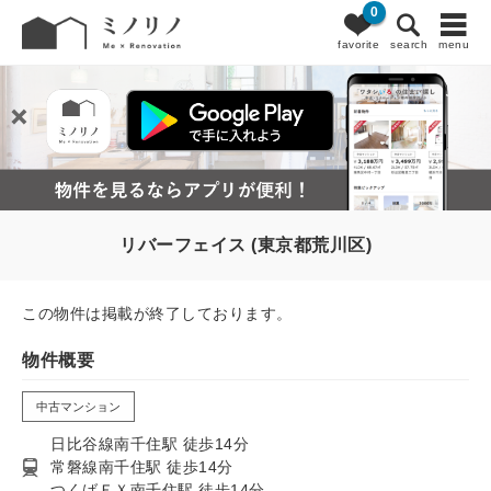
0
favorite
search
menu
リバーフェイス (東京都荒川区)
この物件は掲載が終了しております。
物件概要
中古マンション
日比谷線南千住駅 徒歩14分
常磐線南千住駅 徒歩14分
つくばＥＸ南千住駅 徒歩14分