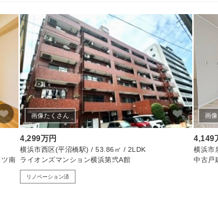
画像たくさん
画像
4,299万円
4,14
横浜市西区(平沼橋駅) / 53.86㎡ / 2LDK
横浜市泉区
イツ南
ライオンズマンション横浜第弐A館
中古戸
リノベーション済