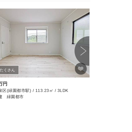
たくさん
画像たくさん
9万円
4,149万円
(緑園都市駅) / 113.23㎡ / 3LDK
横浜市泉区(緑園都市駅) /
建 緑園都市
泉区岡津町 中古一