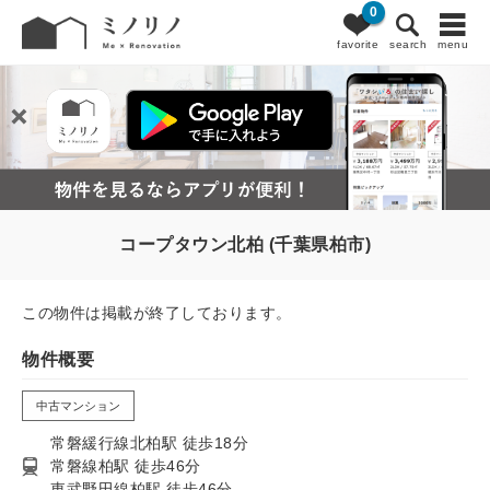
0
favorite
search
menu
コープタウン北柏 (千葉県柏市)
この物件は掲載が終了しております。
物件概要
中古マンション
常磐緩行線北柏駅 徒歩18分
常磐線柏駅 徒歩46分
東武野田線柏駅 徒歩46分