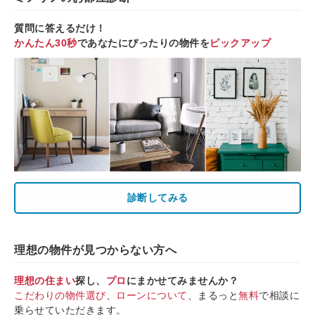
質問に答えるだけ！
かんたん30秒
であなたにぴったりの物件を
ピックアップ
診断してみる
理想の物件が見つからない方へ
理想の住まい
探し、
プロ
にまかせてみませんか？
こだわりの物件選び
、
ローンについて
、まるっと
無料
で相談に
乗らせていただきます。