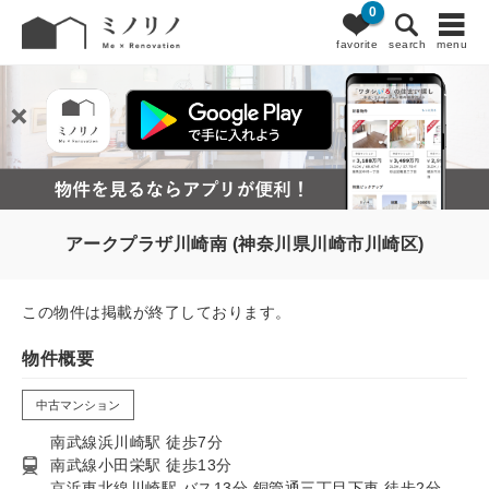
0
favorite
search
menu
アークプラザ川崎南 (神奈川県川崎市川崎区)
この物件は掲載が終了しております。
物件概要
中古マンション
南武線浜川崎駅 徒歩7分
南武線小田栄駅 徒歩13分
京浜東北線川崎駅 バス13分 銅管通三丁目下車 徒歩2分