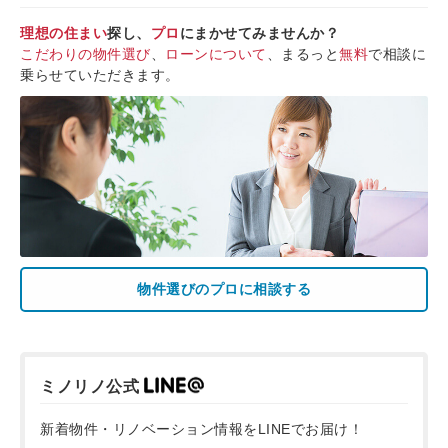
理想の住まい
探し、
プロ
にまかせてみませんか？
こだわりの物件選び
、
ローンについて
、まるっと
無料
で相談に
乗らせていただきます。
物件選びのプロに相談する
ミノリノ公式
新着物件・リノベーション情報をLINEでお届け！