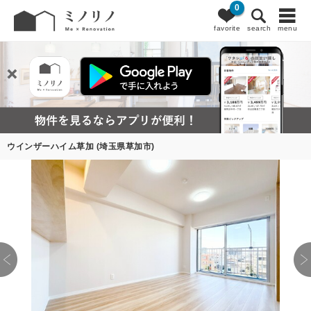
0
favorite
search
menu
ウインザーハイム草加 (埼玉県草加市)