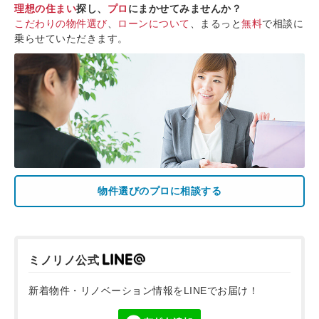
理想の住まい
探し、
プロ
にまかせてみませんか？
こだわりの物件選び
、
ローンについて
、まるっと
無料
で相談に
乗らせていただきます。
物件選びのプロに相談する
ミノリノ公式
新着物件・リノベーション情報をLINEでお届け！