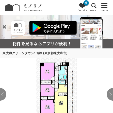
0
favorite
search
menu
東大和グリーンタウン1号棟 (東京都東大和市)