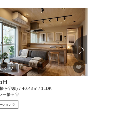
たくさん
画像たくさん
9万円
4,999万円
ヶ谷駅) / 40.43㎡ / 1LDK
渋谷区(神泉駅) / 40.5
レー幡ヶ谷
秀和第一南平台レジ
ーション済
リノベーション済